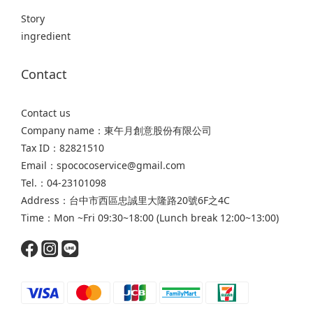
Story
ingredient
Contact
Contact us
Company name：東午月創意股份有限公司
Tax ID：82821510
Email：spococoservice@gmail.com
Tel.：04-23101098
Address：台中市西區忠誠里大隆路20號6F之4C
Time：Mon ~Fri 09:30~18:00 (Lunch break 12:00~13:00)