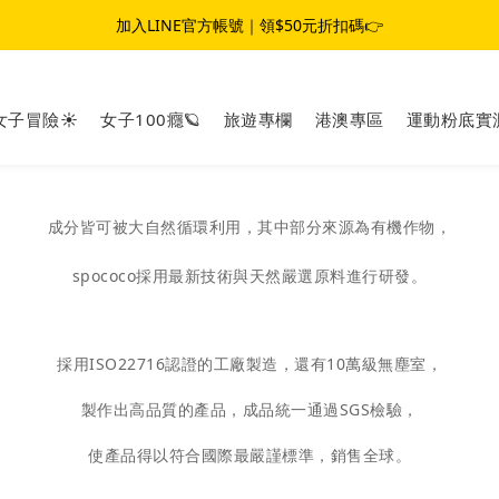
夏日女子冒險☀️｜滿$1,800 現折 $100｜滿$3,800 現折 $300
加入LINE官方帳號｜領$50元折扣碼👉
夏日女子冒險☀️｜滿$1,800 現折 $100｜滿$3,800 現折 $300
女子冒險☀️
女子100癮🪐
旅遊專欄
港澳專區
運動粉底實
成分皆可被大自然循環利用，其中部分來源為有機作物，
spococo採用最新技術與天然嚴選原料進行研發。
採用ISO22716認證的工廠製造，還有10萬級無塵室，
製作出高品質的產品，成品統一通過SGS檢驗，
使產品得以符合國際最嚴謹標準，銷售全球。