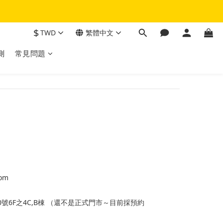
$
TWD
繁體中文
測
常見問題
com
號6F之4C,B棟 （還不是正式門市～目前採預約