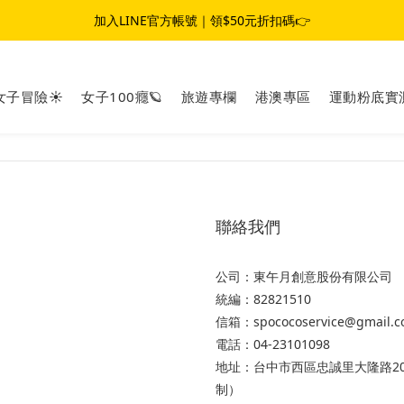
夏日女子冒險☀️｜滿$1,800 現折 $100｜滿$3,800 現折 $300
加入LINE官方帳號｜領$50元折扣碼👉
夏日女子冒險☀️｜滿$1,800 現折 $100｜滿$3,800 現折 $300
女子冒險☀️
女子100癮🪐
旅遊專欄
港澳專區
運動粉底實
聯絡我們
公司：東午月創意股份有限公司
統編：82821510
信箱：spococoservice@gmail.
電話：04-23101098
地址：台中市西區忠誠里大隆路20
制）