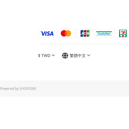
$
TWD
繁體中文
Powered by SHOPLINE