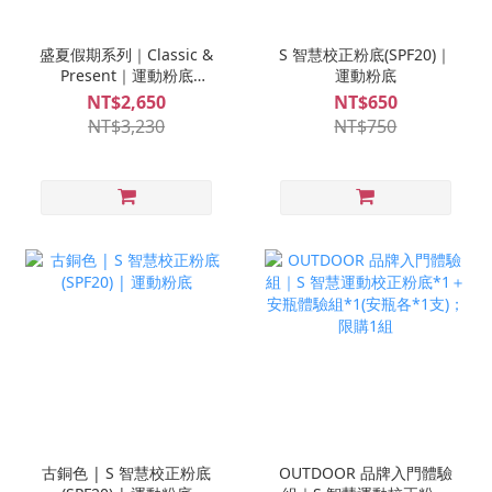
盛夏假期系列｜Classic &
S 智慧校正粉底(SPF20)｜
Present｜運動粉底
運動粉底
(SPF20)*1入 + 高效防曬乳
NT$2,650
NT$650
(SPF50)*1入 + S-MINI修
NT$3,230
NT$750
復安瓶*1盒+S-MINI救急
安瓶 *1盒
古銅色 | S 智慧校正粉底
OUTDOOR 品牌入門體驗