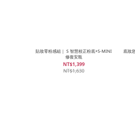
貼妝零粉感組｜ S 智慧校正粉底+S-MINI
底妝急
修復安瓶
NT$1,399
NT$1,630